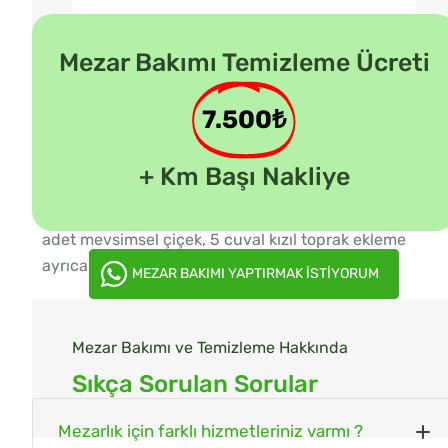
Mezar Bakımı Temizleme Ücreti
7.500₺
+ Km Başı Nakliye
Fiyatlandırma:
1 mezarlık bakım ve temizleme 30
adet mevsimsel çiçek, 5 cuval kızıl toprak ekleme
ayrıca işçilik ücreti için geçerlidir.
MEZAR BAKIMI YAPTIRMAK İSTİYORUM
Mezar Bakımı ve Temizleme Hakkında
Sıkça Sorulan Sorular
Mezarlık için farklı hizmetleriniz varmı ?