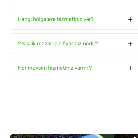
Evet. Mezar bakımı bölümünde mezarlığınız için
Hangi bölgelere hizmetiniz var?
harici hizmetlerimizi belirttik. Talep ettiğiniz hizmete
göre ücretlendirme yapıyoruz.
Trabzon ve ilçeleri dahil yakın çevre iller istekler
2 Kişilik mezar için fiyatınız nedir?
doğrultusunda hizmetimiz bulunmaktadır.
2 kişilik mezar temizleme ve bakım hizmetleri için bizi
Her mevsim hizmetiniz varmı ?
arayınız.
Yogun kış ve hava şartları harici bizim belirlediğimiz
günde mezar bakımı ve temizleme hizmeti sağlıyoruz.