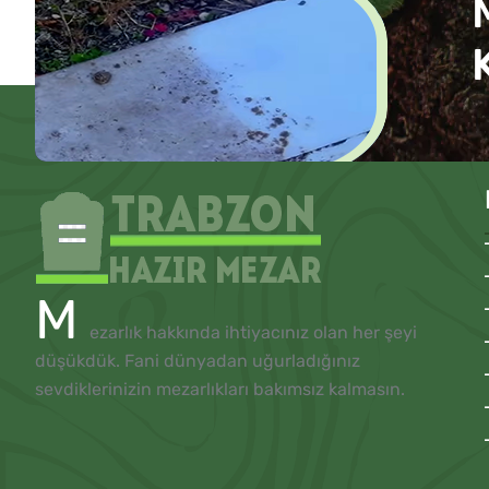
M
ezarlık hakkında ihtiyacınız olan her şeyi
düşükdük. Fani dünyadan uğurladığınız
sevdiklerinizin mezarlıkları bakımsız kalmasın.