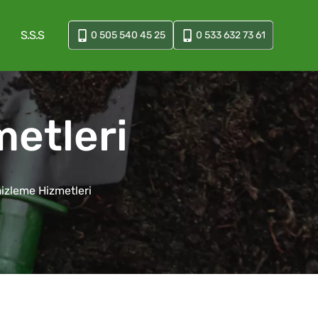
S.S.S
0 505 540 45 25
0 533 632 73 61
etleri
izleme Hizmetleri