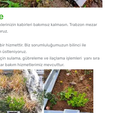
e
erinizin kabirleri bakımsız kalmasın. Trabzon mezar
oruz.
ir hizmettir. Biz sorumluluğumuzun bilinci ile
m üstleniyoruz.
 için sulama, gübreleme ve ilaçlama işlemleri yanı sıra
zar bakım hizmetlerimiz mevcuttur.