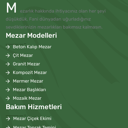
M
ezarlık hakkında ihtiyacınız olan her şeyi
düşükdük. Fani dünyadan uğurladığınız
sevdiklerinizin mezarlıkları bakımsız kalmasın.
Mezar Modelleri
Beton Kalıp Mezar
Çit Mezar
Granit Mezar
Kompozit Mezar
Mermer Mezar
Mezar Başlıkları
Mozaik Mezar
Bakım Hizmetleri
Mezar Çiçek Ekimi
Mezar Toprak Temini