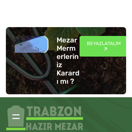
Mezar
BEYAZLATALIM
Merm
erlerin
iz
Karard
ı mı ?