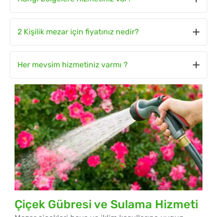
Trabzon ve ilçeleri dahil yakın çevre iller istekler
2 Kişilik mezar için fiyatınız nedir?
doğrultusunda hizmetimiz bulunmaktadır.
2 kişilik mezar temizleme ve gübreleme için bizden
Her mevsim hizmetiniz varmı ?
fiyat alınız.
Yogun kış ve hava şartları harici bizim belirlediğimiz
günde mezar temizleme ve gübreleme hizmeti
sağlıyoruz.
Çiçek Gübresi ve Sulama Hizmeti