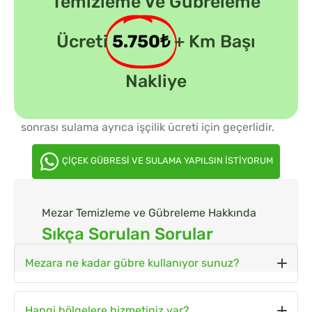
Temizleme Ve Gübreleme
Ücreti
5.750₺
+ Km Başı
Nakliye
Fiyatlandırma:
1 mezarlık temizleme ve gübreleme
sonrası sulama ayrıca işçilik ücreti için geçerlidir.
ÇİÇEK GÜBRESİ VE SULAMA YAPILSIN İSTİYORUM
Mezar Temizleme ve Gübreleme Hakkında
Sıkça Sorulan Sorular
Mezara ne kadar gübre kullanıyor sunuz?
Mezarlığınıza 5kg 2 Adet çiçek gübresi kullanıyoruz.
Hangi bölgelere hizmetiniz var?