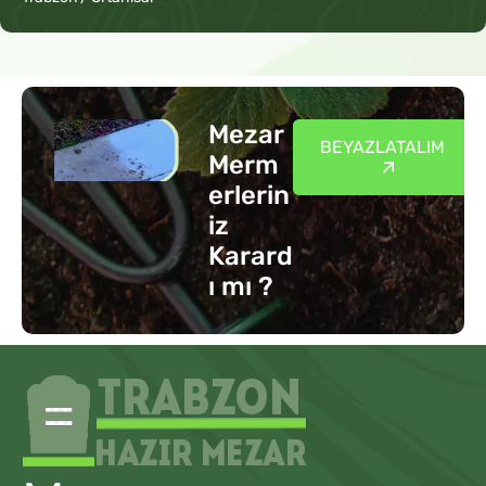
Mezar
BEYAZLATALIM
Merm
erlerin
iz
Karard
ı mı ?