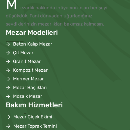
M
ezarlık hakkında ihtiyacınız olan her şeyi
düşükdük. Fani dünyadan uğurladığınız
sevdiklerinizin mezarlıkları bakımsız kalmasın.
Mezar Modelleri
Beton Kalıp Mezar
Çit Mezar
Granit Mezar
Kompozit Mezar
Mermer Mezar
Mezar Başlıkları
Mozaik Mezar
Bakım Hizmetleri
Mezar Çiçek Ekimi
Mezar Toprak Temini