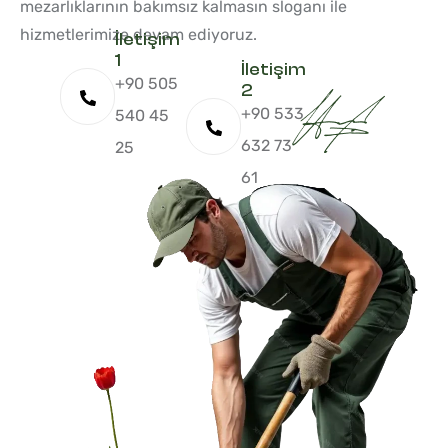
mezarlıklarının bakımsız kalmasın sloganı ile
hizmetlerimize devam ediyoruz.
İletişim
1
İletişim
+90 505
2
+90 533
540 45
632 73
25
61